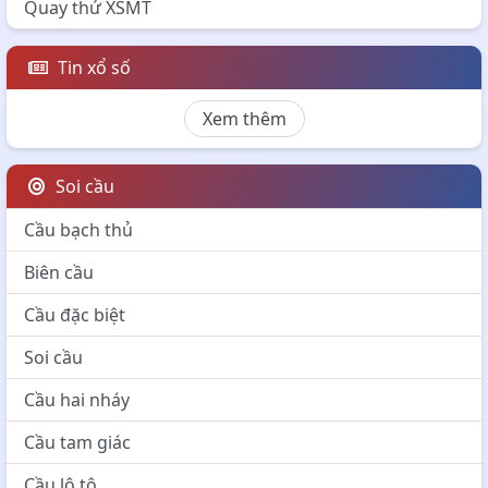
Quay thử XSMT
Tin xổ số
Xem thêm
Soi cầu
Cầu bạch thủ
Biên cầu
Cầu đặc biệt
Soi cầu
Cầu hai nháy
Cầu tam giác
Cầu lô tô