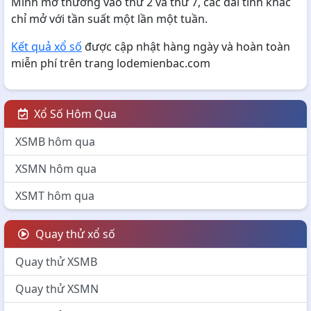
Minh mở thưởng vào thứ 2 và thứ 7, các đài tỉnh khác
chỉ mở với tần suất một lần một tuần.
Kết quả xổ số
được cập nhật hàng ngày và hoàn toàn
miễn phí trên trang lodemienbac.com
Xổ Số Hôm Qua
XSMB hôm qua
XSMN hôm qua
XSMT hôm qua
Quay thử xổ số
Quay thử XSMB
Quay thử XSMN