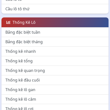
Cầu lô tô thứ
Thống Kê Lô
Bảng đặc biệt tuần
Bảng đặc biệt tháng
Thống kê nhanh
Thống kê tổng
Thống kê quan trọng
Thống kê đầu cuối
Thống kê lô gan
Thống kê lô câm
Thống kê lô rơi