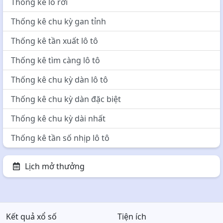
Thống kê lô rơi
Thống kê chu kỳ gan tỉnh
Thống kê tần xuất lô tô
Thống kê tìm càng lô tô
Thống kê chu kỳ dàn lô tô
Thống kê chu kỳ dàn đặc biệt
Thống kê chu kỳ dài nhất
Thống kê tần số nhịp lô tô
Lịch mở thưởng
Kết quả xổ số
Tiện ích