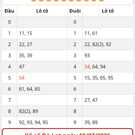
Đầu
Lô tô
Đuôi
Lô tô
0
0
1
11, 15
1
11, 61
2
22, 27
2
22, 82(2), 92
3
35, 39
3
93
4
47
4
54
, 64, 94
5
54
5
15, 35, 65, 95
6
61, 64, 65
6
7
7
27, 47
8
82(2), 89
8
9
92, 93, 94, 95
9
39, 89