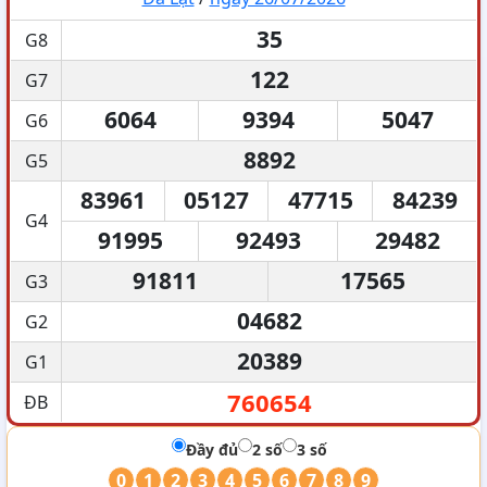
35
G8
122
G7
6064
9394
5047
G6
8892
G5
83961
05127
47715
84239
G4
91995
92493
29482
91811
17565
G3
04682
G2
20389
G1
760654
ĐB
Đầy đủ
2 số
3 số
0
1
2
3
4
5
6
7
8
9