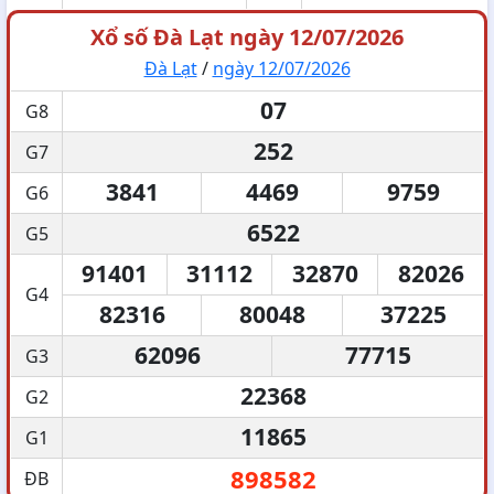
Xổ số Đà Lạt ngày 12/07/2026
Đà Lạt
/
ngày 12/07/2026
07
G8
252
G7
3841
4469
9759
G6
6522
G5
91401
31112
32870
82026
G4
82316
80048
37225
62096
77715
G3
22368
G2
11865
G1
898582
ĐB