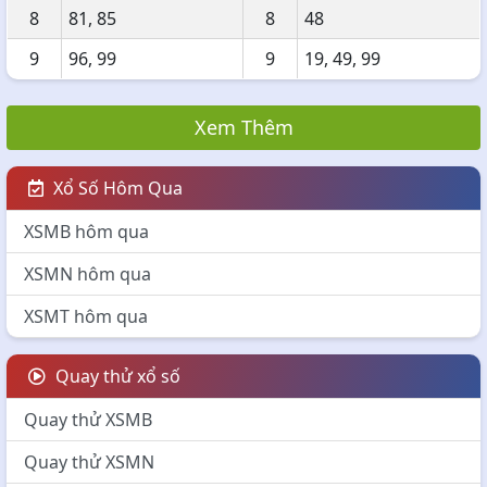
8
81, 85
8
48
9
96, 99
9
19, 49, 99
Xem Thêm
Xổ Số Hôm Qua
XSMB hôm qua
XSMN hôm qua
XSMT hôm qua
Quay thử xổ số
Quay thử XSMB
Quay thử XSMN