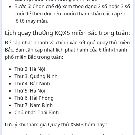
Bước 6: Chọn chế độ xem theo dạng 2 số hoặc 3 số
cuối để theo dõi nếu muốn tham khảo các cặp số
lô tô may mắn.
Lịch quay thưởng KQXS miền Bắc trong tuần:
Để cập nhật nhanh và chính xác kết quả quay thử miền
Bắc. Bạn cần cập nhật lịch phát hành của 6 tỉnh/thành
phố miền Bắc trong tuần:
Thứ 2: Hà Nội
Thứ 3: Quảng Ninh
Thứ 4: Bắc Ninh
Thứ 5: Hà Nội
Thứ 6: Hải Phòng
Thứ 7: Nam Định
Chủ nhật: Thái Bình
Lưu ý khi tham gia Quay thử XSMB hôm nay :