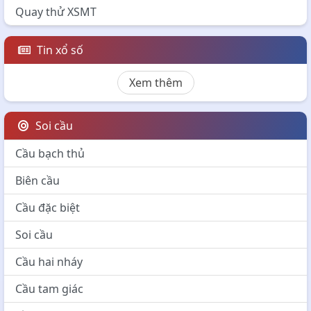
Quay thử XSMT
Tin xổ số
Xem thêm
Soi cầu
Cầu bạch thủ
Biên cầu
Cầu đặc biệt
Soi cầu
Cầu hai nháy
Cầu tam giác