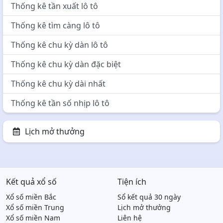
Thống kê tần xuất lô tô
Thống kê tìm càng lô tô
Thống kê chu kỳ dàn lô tô
Thống kê chu kỳ dàn đặc biệt
Thống kê chu kỳ dài nhất
Thống kê tần số nhịp lô tô
Lịch mở thưởng
Kết quả xổ số
Tiện ích
Xổ số miền Bắc
Sổ kết quả 30 ngày
Xổ số miền Trung
Lịch mở thưởng
Xổ số miền Nam
Liên hệ