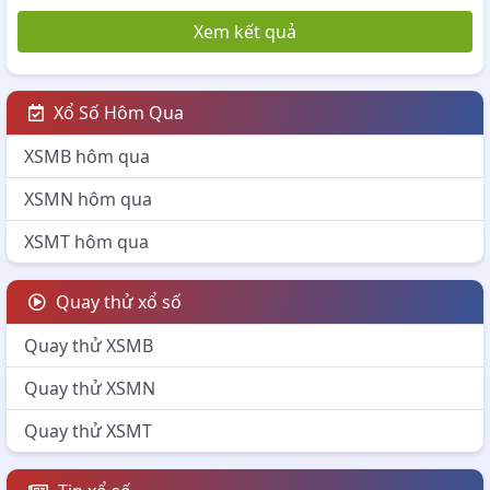
Xem kết quả
Xổ Số Hôm Qua
XSMB hôm qua
XSMN hôm qua
XSMT hôm qua
Quay thử xổ số
Quay thử XSMB
Quay thử XSMN
Quay thử XSMT