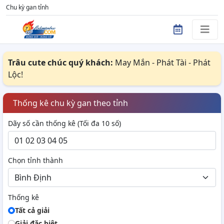
Chu kỳ gan tỉnh
Trâu cute chúc quý khách:
May Mắn - Phát Tài - Phát
Lộc!
Thống kê chu kỳ gan theo tỉnh
Dãy số cần thống kê (Tối đa 10 số)
Chọn tỉnh thành
Thống kê
Tất cả giải
Giải đặc biệt