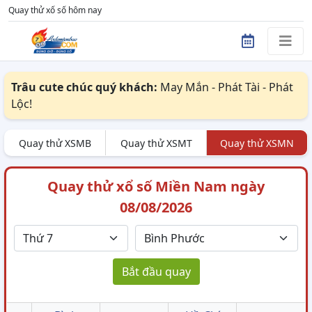
Quay thử xổ số hôm nay
Trâu cute chúc quý khách:
May Mắn - Phát Tài - Phát
Lộc!
Quay thử XSMB
Quay thử XSMT
Quay thử XSMN
Quay thử xổ số Miền Nam ngày
08/08/2026
Bắt đầu quay