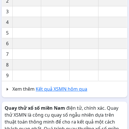
2
3
4
5
6
7
8
9
Xem thêm
Kết quả XSMN hôm qua
Quay thử xổ số miền Nam
điện tử, chính xác. Quay
thử XSMN là công cụ quay số ngẫu nhiên dựa trên
thuật toán thông minh để cho ra kết quả một cách
khách quan nhất. Quá trình quay thưởng xổ số miền