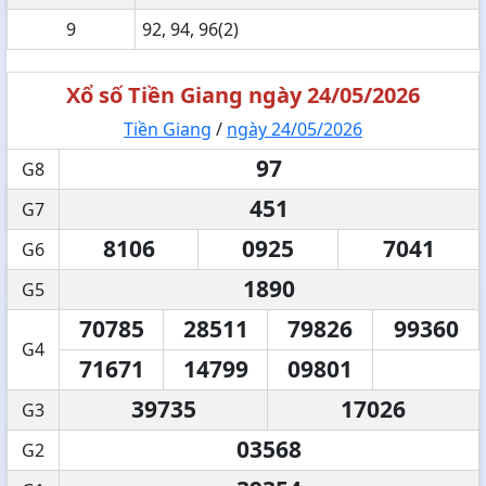
9
92, 94, 96(2)
Xổ số Tiền Giang ngày 24/05/2026
Tiền Giang
/
ngày 24/05/2026
97
G8
451
G7
8106
0925
7041
G6
1890
G5
70785
28511
79826
99360
G4
71671
14799
09801
39735
17026
G3
03568
G2