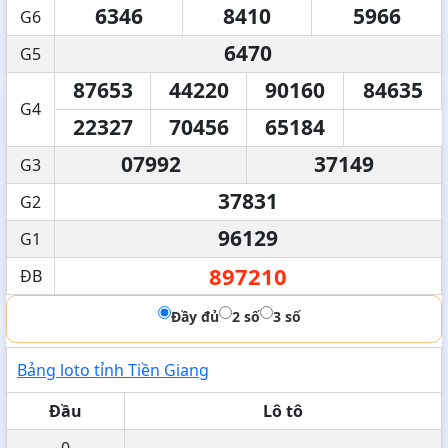
6346
8410
5966
G6
6470
G5
87653
44220
90160
84635
G4
22327
70456
65184
07992
37149
G3
37831
G2
96129
G1
897210
ĐB
Đầy đủ
2 số
3 số
Bảng loto tỉnh Tiền Giang
Đầu
Lô tô