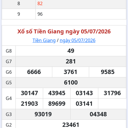
8
82
9
96
Xổ số Tiền Giang ngày 05/07/2026
Tiền Giang
/
ngày 05/07/2026
49
G8
281
G7
6666
3761
9585
G6
6100
G5
30147
43945
03143
31796
G4
21903
89699
03141
93019
04348
G3
23461
G2