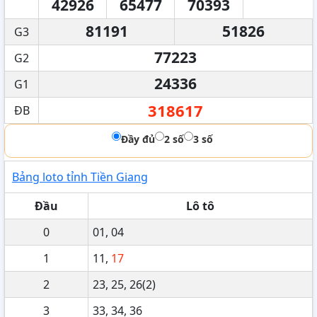
42926
65477
70393
81191
51826
G3
77223
G2
24336
G1
318617
ĐB
Đầy đủ
2 số
3 số
Bảng loto tỉnh Tiền Giang
Đầu
Lô tô
0
01, 04
1
11,
17
2
23, 25, 26(2)
3
33, 34, 36