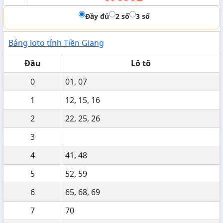
Đầy đủ
2 số
3 số
Bảng loto tỉnh Tiền Giang
Đầu
Lô tô
0
01, 07
1
12, 15, 16
2
22, 25, 26
3
4
41, 48
5
52, 59
6
65, 68, 69
7
70