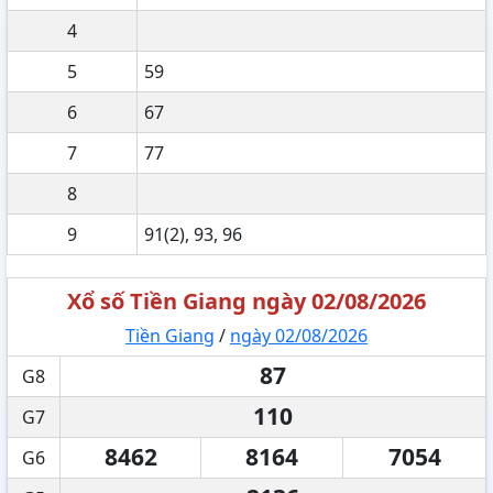
4
5
59
6
67
7
77
8
9
91(2), 93, 96
Xổ số Tiền Giang ngày 02/08/2026
Tiền Giang
/
ngày 02/08/2026
87
G8
110
G7
8462
8164
7054
G6