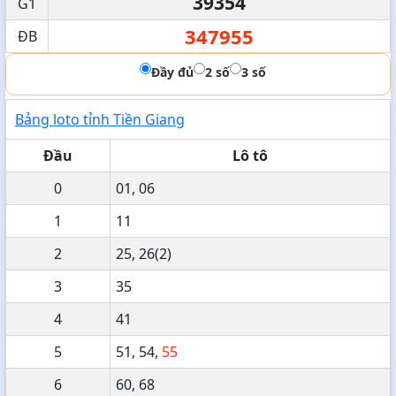
39354
G1
347955
ĐB
Đầy đủ
2 số
3 số
Bảng loto tỉnh Tiền Giang
Đầu
Lô tô
0
01, 06
1
11
2
25, 26(2)
3
35
4
41
5
51, 54,
55
6
60, 68