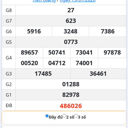
27
G8
623
G7
5916
3248
7386
G6
0773
G5
89657
50741
73041
97878
G4
00520
04712
74001
17485
36461
G3
01288
G2
82978
G1
486026
ĐB
Đầy đủ
2 số
3 số