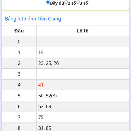
Đầy đủ
2 số
3 số
Bảng loto tỉnh Tiền Giang
Đầu
Lô tô
0
1
14
2
23, 25, 26
3
4
41
5
50, 52(3)
6
62, 69
7
75
8
81, 85