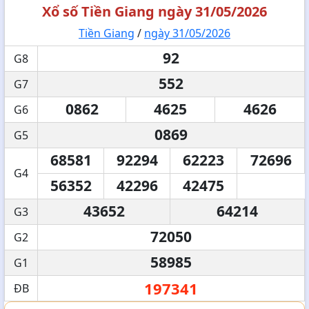
Xổ số Tiền Giang ngày 31/05/2026
Tiền Giang
/
ngày 31/05/2026
92
G8
552
G7
0862
4625
4626
G6
0869
G5
68581
92294
62223
72696
G4
56352
42296
42475
43652
64214
G3
72050
G2
58985
G1
197341
ĐB