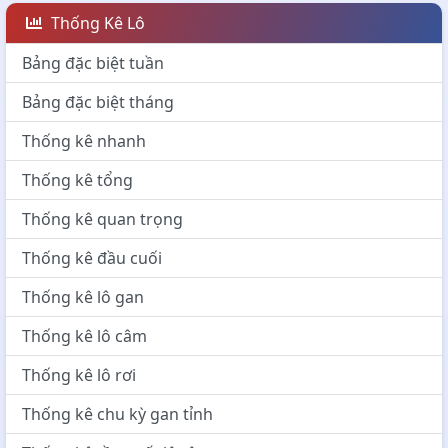
Thống Kê Lô
Bảng đặc biệt tuần
Bảng đặc biệt tháng
Thống kê nhanh
Thống kê tổng
Thống kê quan trọng
Thống kê đầu cuối
Thống kê lô gan
Thống kê lô câm
Thống kê lô rơi
Thống kê chu kỳ gan tỉnh