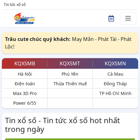
Tin tức xổ số
Trâu cute chúc quý khách:
May Mắn - Phát Tài - Phát
Lộc!
KQXSMB
KQXSMT
KQXSMN
Hà Nội
Phú Yên
Cà Mau
Điện toán
Thừa Thiên Huế
Đồng Tháp
Max 3D Pro
TP Hồ Chí Minh
Power 6/55
Tin xổ số - Tin tức xổ số hot nhất
trong ngày