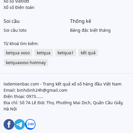
Xổ số Vietlott
Xổ số Điện toán
Soi cầu
Thống kê
Soi cầu loto
Bảng đặc biệt tháng
Từ khoá tìm kiếm:
ketqua xoso
ketqua
ketqua1
kết quả
ketquaxoso homnay
lodemienbac.com
- Trang kết quả xổ số hàng đầu Việt Nam
Email:
binhdinh24h@gmail.com
Điện thoại:
0973......
Địa chỉ:
Số 7A Lê Đức Thọ, Phường Mai Dịch, Quận Cầu Giấy,
Hà Nội