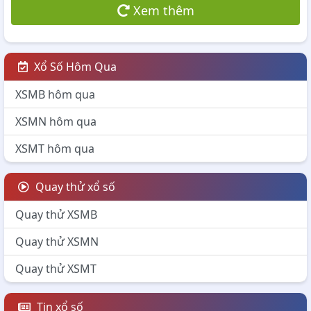
Xem thêm
Xổ Số Hôm Qua
XSMB hôm qua
XSMN hôm qua
XSMT hôm qua
Quay thử xổ số
Quay thử XSMB
Quay thử XSMN
Quay thử XSMT
Tin xổ số