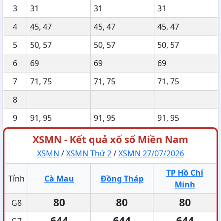
3
31
31
31
4
45, 47
45, 47
45, 47
5
50, 57
50, 57
50, 57
6
69
69
69
7
71, 75
71, 75
71, 75
8
9
91, 95
91, 95
91, 95
XSMN - Kết quả xổ số Miền Nam
XSMN
/
XSMN Thứ 2
/
XSMN 27/07/2026
TP Hồ Chí
Tỉnh
Cà Mau
Đồng Tháp
Minh
80
80
80
G8
644
644
644