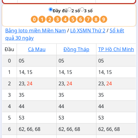
Đầy đủ
2 số
3 số
0
1
2
3
4
5
6
7
8
9
Bảng loto miền Miền Nam
/
Lô XSMN Thứ 2
/
Sổ kết
quả 30 ngày
Đầu
Cà Mau
Đồng Tháp
TP Hồ Chí Minh
0
05
05
05
1
14, 15
14, 15
14, 15
2
23,
24
23,
24
23,
24
3
35
35
35
4
44
44
44
5
53
53
53
6
62, 66, 68
62, 66, 68
62, 66, 68