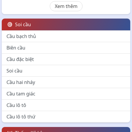
Xem thêm
Soi cầu
Cầu bạch thủ
Biên cầu
Cầu đặc biệt
Soi cầu
Cầu hai nháy
Cầu tam giác
Cầu lô tô
Cầu lô tô thứ