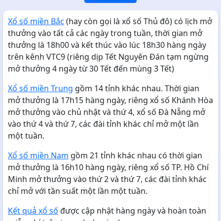
Xổ số miền Bắc
(hay còn gọi là xổ số Thủ đô) có lịch mở
thưởng vào tất cả các ngày trong tuần, thời gian mở
thưởng là 18h00 và kết thúc vào lúc 18h30 hàng ngày
trên kênh VTC9 (riêng dịp Tết Nguyên Đán tạm ngừng
mở thưởng 4 ngày từ 30 Tết đến mùng 3 Tết)
Xổ số miền Trung
gồm 14 tỉnh khác nhau. Thời gian
mở thưởng là 17h15 hàng ngày, riêng xổ số Khánh Hòa
mở thưởng vào chủ nhật và thứ 4, xổ số Đà Nẵng mở
vào thứ 4 và thứ 7, các đài tỉnh khác chỉ mở một lần
một tuần.
Xổ số miền Nam
gồm 21 tỉnh khác nhau có thời gian
mở thưởng là 16h10 hàng ngày, riêng xổ số TP. Hồ Chí
Minh mở thưởng vào thứ 2 và thứ 7, các đài tỉnh khác
chỉ mở với tần suất một lần một tuần.
Kết quả xổ số
được cập nhật hàng ngày và hoàn toàn