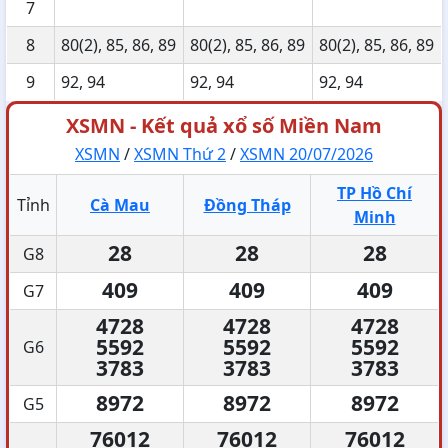
7
8
80(2), 85, 86, 89
80(2), 85, 86, 89
80(2), 85, 86, 89
9
92, 94
92, 94
92, 94
XSMN - Kết quả xổ số Miền Nam
XSMN
/
XSMN Thứ 2
/
XSMN 20/07/2026
TP Hồ Chí
Tỉnh
Cà Mau
Đồng Tháp
Minh
28
28
28
G8
409
409
409
G7
4728
4728
4728
5592
5592
5592
G6
3783
3783
3783
8972
8972
8972
G5
76012
76012
76012