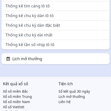
Thống kê tìm càng lô tô
Thống kê chu kỳ dàn lô tô
Thống kê chu kỳ dàn đặc biệt
Thống kê chu kỳ dài nhất
Thống kê tần số nhịp lô tô
Lịch mở thưởng
Kết quả xổ số
Tiện ích
Xổ số miền Bắc
Sổ kết quả 30 ngày
Xổ số miền Trung
Lịch mở thưởng
Xổ số miền Nam
Liên hệ
Xổ số Vietlott