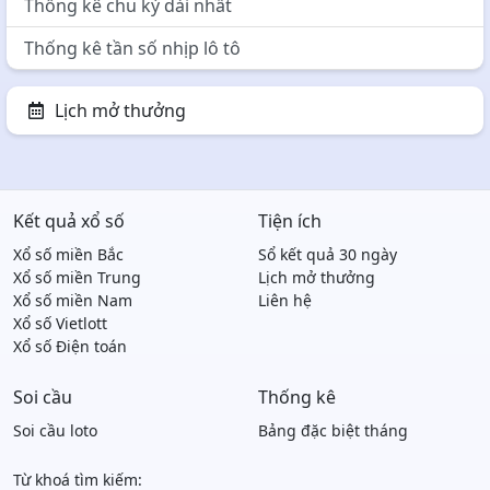
Thống kê chu kỳ dài nhất
Thống kê tần số nhịp lô tô
Lịch mở thưởng
Kết quả xổ số
Tiện ích
Xổ số miền Bắc
Sổ kết quả 30 ngày
Xổ số miền Trung
Lịch mở thưởng
Xổ số miền Nam
Liên hệ
Xổ số Vietlott
Xổ số Điện toán
Soi cầu
Thống kê
Soi cầu loto
Bảng đặc biệt tháng
Từ khoá tìm kiếm: