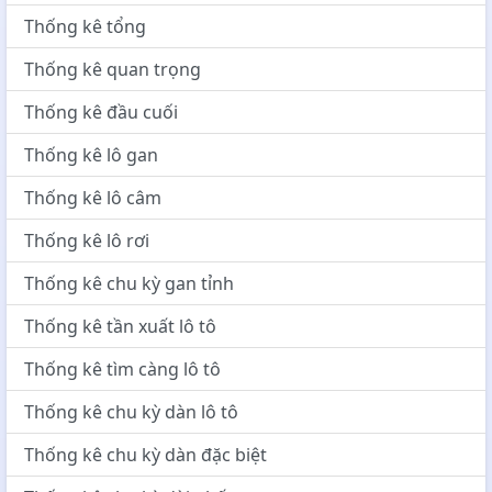
Thống kê tổng
Thống kê quan trọng
Thống kê đầu cuối
Thống kê lô gan
Thống kê lô câm
Thống kê lô rơi
Thống kê chu kỳ gan tỉnh
Thống kê tần xuất lô tô
Thống kê tìm càng lô tô
Thống kê chu kỳ dàn lô tô
Thống kê chu kỳ dàn đặc biệt