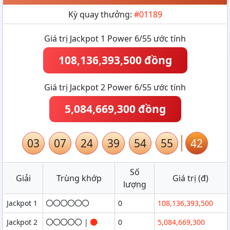
Kỳ quay thưởng:
#01189
Giá trị Jackpot 1 Power 6/55 ước tính
108,136,393,500 đồng
Giá trị Jackpot 2 Power 6/55 ước tính
5,084,669,300 đồng
03
07
24
39
54
55
42
Số
Giải
Trùng khớp
Giá trị (đ)
lượng
Jackpot 1
0
108,136,393,500
Jackpot 2
|
0
5,084,669,300