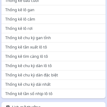
Thống kê đầu cuối
Thống kê lô gan
Thống kê lô câm
Thống kê lô rơi
Thống kê chu kỳ gan tỉnh
Thống kê tần xuất lô tô
Thống kê tìm càng lô tô
Thống kê chu kỳ dàn lô tô
Thống kê chu kỳ dàn đặc biệt
Thống kê chu kỳ dài nhất
Thống kê tần số nhịp lô tô