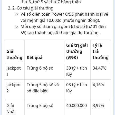
thứ 3, thứ 5 và thứ 7 hàng tuần
2. Cơ cấu giải thưởng
Vé số điện toán Power 6/55 phát hành loại vé
với mệnh giá 10.000đ (mười nghìn đồng).
Mỗi dãy số tham gia gồm 6 bộ số (từ 01 đến
55) tạo thành bộ số tham gia dự thưởng.
Giá trị giải
Tỷ lệ
Giải
thưởng
trả
thưởng
Kết quả
(VNĐ)
thưởng
Jackpot
Trùng 6 bộ số
30 tỷ + tích
34,47%
1
lũy
Jackpot
Trùng 5 bộ số và
03 tỷ + tích
4,16%
2
số đặc biệt
lũy
Giải
Trùng 5 bộ số
40.000.000
3,97%
Nhất