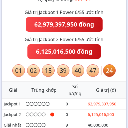
Giá trị Jackpot 1 Power 6/55 ước tính
62,979,397,950 đồng
Giá trị Jackpot 2 Power 6/55 ước tính
6,125,016,500 đồng
01
02
15
39
40
47
24
Số
Giải
Trùng khớp
Giá trị (đ)
lượng
Jackpot 1
0
62,979,397,950
Jackpot 2
|
0
6,125,016,500
Giải nhất
9
40,000,000