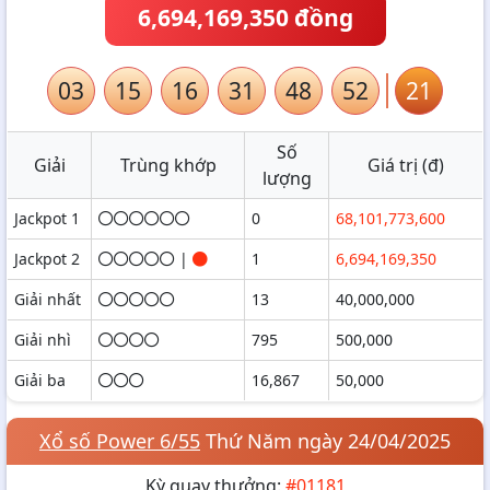
6,694,169,350 đồng
03
15
16
31
48
52
21
Số
Giải
Trùng khớp
Giá trị (đ)
lượng
Jackpot 1
0
68,101,773,600
Jackpot 2
|
1
6,694,169,350
Giải nhất
13
40,000,000
Giải nhì
795
500,000
Giải ba
16,867
50,000
Xổ số Power 6/55
Thứ Năm ngày 24/04/2025
Kỳ quay thưởng:
#01181