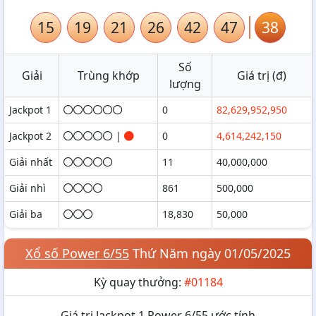
15
19
21
26
42
47
38
Số
Giải
Trùng khớp
Giá trị (đ)
lượng
Jackpot 1
0
82,629,952,950
Jackpot 2
|
0
4,614,242,150
Giải nhất
11
40,000,000
Giải nhì
861
500,000
Giải ba
18,830
50,000
Xổ số Power 6/55
Thứ Năm ngày 01/05/2025
Kỳ quay thưởng:
#01184
Giá trị Jackpot 1 Power 6/55 ước tính