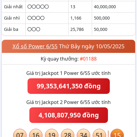
Giải nhất
13
40,000,000
Giải nhì
1,166
500,000
Giải ba
25,786
50,000
Xổ số Power 6/55
Thứ Bảy ngày 10/05/2025
Kỳ quay thưởng:
#01188
Giá trị Jackpot 1 Power 6/55 ước tính
99,353,641,350 đồng
Giá trị Jackpot 2 Power 6/55 ước tính
4,108,807,950 đồng
07
16
19
28
34
51
15