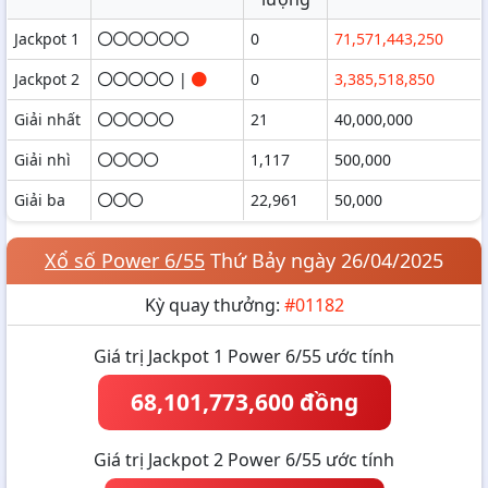
Jackpot 1
0
71,571,443,250
Jackpot 2
|
0
3,385,518,850
Giải nhất
21
40,000,000
Giải nhì
1,117
500,000
Giải ba
22,961
50,000
Xổ số Power 6/55
Thứ Bảy ngày 26/04/2025
Kỳ quay thưởng:
#01182
Giá trị Jackpot 1 Power 6/55 ước tính
68,101,773,600 đồng
Giá trị Jackpot 2 Power 6/55 ước tính