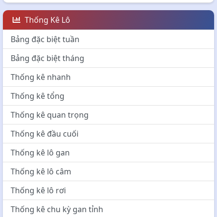
Thống Kê Lô
Bảng đặc biệt tuần
Bảng đặc biệt tháng
Thống kê nhanh
Thống kê tổng
Thống kê quan trọng
Thống kê đầu cuối
Thống kê lô gan
Thống kê lô câm
Thống kê lô rơi
Thống kê chu kỳ gan tỉnh