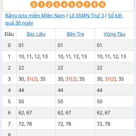
0
1
2
3
4
5
6
7
8
9
Bảng loto miền Miền Nam
/
Lô XSMN Thứ 3
/
Sổ kết
quả 30 ngày
Đầu
Bạc Liêu
Bến Tre
Vũng Tàu
0
01
01
01
1
10, 11, 12, 13
10, 11, 12, 13
10, 11, 12, 13
2
22
22
22
3
30,
31(2)
, 35
30,
31(2)
, 35
30,
31(2)
, 35
4
44
44
44
5
50
50
50
6
62, 67
62, 67
62, 67
7
72, 78
72, 78
72, 78
8