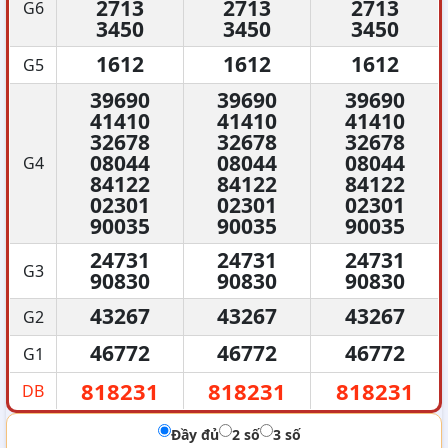
2713
2713
2713
G6
3450
3450
3450
1612
1612
1612
G5
39690
39690
39690
41410
41410
41410
32678
32678
32678
08044
08044
08044
G4
84122
84122
84122
02301
02301
02301
90035
90035
90035
24731
24731
24731
G3
90830
90830
90830
43267
43267
43267
G2
46772
46772
46772
G1
818231
818231
818231
DB
Đầy đủ
2 số
3 số