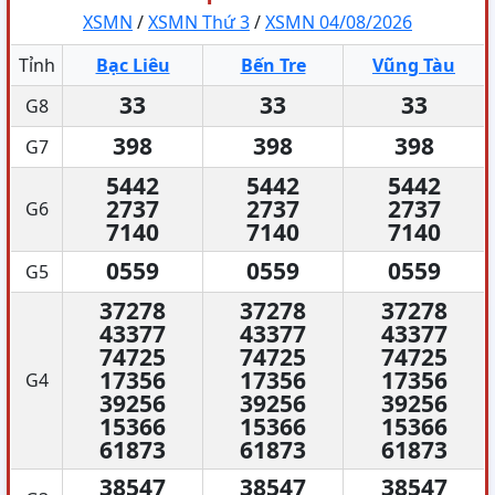
XSMN
/
XSMN Thứ 3
/
XSMN 04/08/2026
Tỉnh
Bạc Liêu
Bến Tre
Vũng Tàu
33
33
33
G8
398
398
398
G7
5442
5442
5442
2737
2737
2737
G6
7140
7140
7140
0559
0559
0559
G5
37278
37278
37278
43377
43377
43377
74725
74725
74725
17356
17356
17356
G4
39256
39256
39256
15366
15366
15366
61873
61873
61873
38547
38547
38547