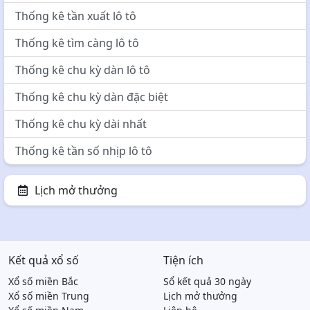
Thống kê tần xuất lô tô
Thống kê tìm càng lô tô
Thống kê chu kỳ dàn lô tô
Thống kê chu kỳ dàn đặc biệt
Thống kê chu kỳ dài nhất
Thống kê tần số nhịp lô tô
Lịch mở thưởng
Kết quả xổ số
Tiện ích
Xổ số miền Bắc
Sổ kết quả 30 ngày
Xổ số miền Trung
Lịch mở thưởng