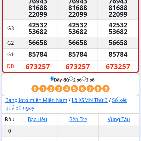
76943
76943
76943
81688
81688
81688
22099
22099
22099
42532
42532
42532
G3
53682
53682
53682
56658
56658
56658
G2
85784
85784
85784
G1
673257
673257
673257
DB
Đầy đủ
2 số
3 số
0
1
2
3
4
5
6
7
8
9
Bảng loto miền Miền Nam
/
Lô XSMN Thứ 3
/
Sổ kết
quả 30 ngày
Đầu
Bạc Liêu
Bến Tre
Vũng Tàu
0