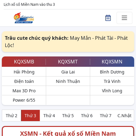
Lịch xổ số Miền Nam vào thu 3
Trâu cute chúc quý khách:
May Mắn - Phát Tài - Phát
Lộc!
KQXSMB
KQXSMT
KQXSMN
Hải Phòng
Gia Lai
Bình Dương
Điện toán
Ninh Thuận
Trà Vinh
Max 3D Pro
Vĩnh Long
Power 6/55
Thứ 2
Thứ 3
Thứ 4
Thứ 5
Thứ 6
Thứ 7
C.Nhật
XSMN - Kết quả xổ số Miền Nam