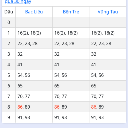
quả 30 ngày
Đầu
Bạc Liêu
Bến Tre
Vũng Tàu
0
1
16(2), 18(2)
16(2), 18(2)
16(2), 18(2)
2
22, 23, 28
22, 23, 28
22, 23, 28
3
32
32
32
4
41
41
41
5
54, 56
54, 56
54, 56
6
65
65
65
7
70, 77
70, 77
70, 77
8
86
, 89
86
, 89
86
, 89
9
91, 93
91, 93
91, 93