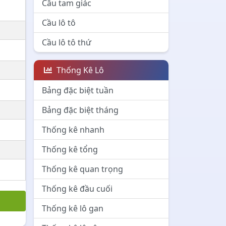
Cầu tam giác
Cầu lô tô
Cầu lô tô thứ
Thống Kê Lô
Bảng đặc biệt tuần
Bảng đặc biệt tháng
Thống kê nhanh
Thống kê tổng
Thống kê quan trọng
Thống kê đầu cuối
Thống kê lô gan