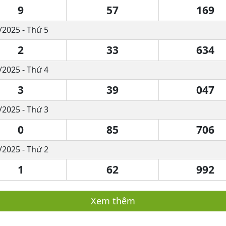
9
57
169
/2025 - Thứ 5
2
33
634
/2025 - Thứ 4
3
39
047
/2025 - Thứ 3
0
85
706
/2025 - Thứ 2
1
62
992
Xem thêm