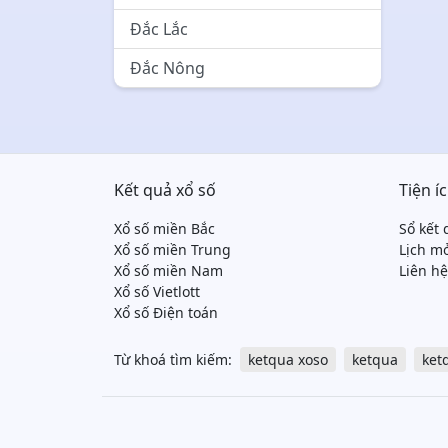
Đắc Lắc
Đắc Nông
Kết quả xổ số
Tiện í
Xổ số miền Bắc
Sổ kết
Xổ số miền Trung
Lịch m
Xổ số miền Nam
Liên hệ
Xổ số Vietlott
Xổ số Điện toán
Từ khoá tìm kiếm:
ketqua xoso
ketqua
ket