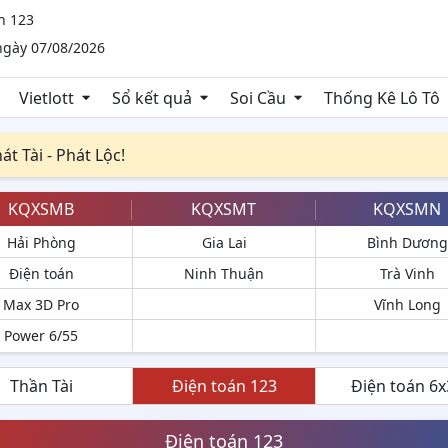
n 123
ngày 07/08/2026
Vietlott
Sổ kết quả
Soi Cầu
Thống Kê Lô Tô
t Tài - Phát Lộc!
KQXSMB
KQXSMT
KQXSMN
Hải Phòng
Gia Lai
Bình Dương
Điện toán
Ninh Thuận
Trà Vinh
Max 3D Pro
Vĩnh Long
Power 6/55
Thần Tài
Điện toán 123
Điện toán 6x
Điện toán 123