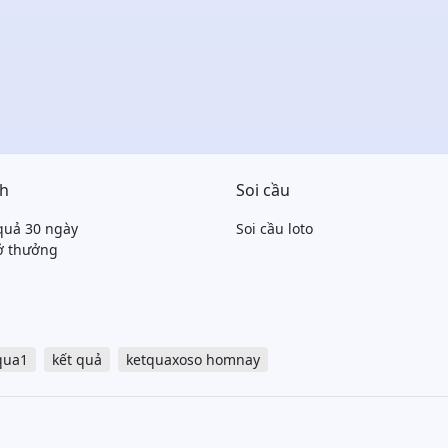
ch
Soi cầu
 quả 30 ngày
Soi cầu loto
ở thưởng
qua1
kết quả
ketquaxoso homnay