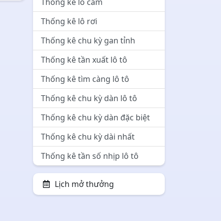
Thống kê lô câm
Thống kê lô rơi
Thống kê chu kỳ gan tỉnh
Thống kê tần xuất lô tô
Thống kê tìm càng lô tô
Thống kê chu kỳ dàn lô tô
Thống kê chu kỳ dàn đặc biệt
Thống kê chu kỳ dài nhất
Thống kê tần số nhịp lô tô
Lịch mở thưởng