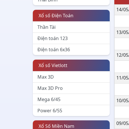
14/05
Xổ số Điện Toán
Thần Tài
13/05
Điện toán 123
Điện toán 6x36
12/05
Xổ số Vietlott
Max 3D
11/05
Max 3D Pro
Mega 6/45
10/05
Power 6/55
09/05
Xổ Số Miền Nam