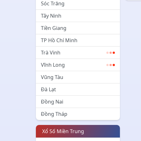
Sóc Trăng
Tây Ninh
Tiền Giang
TP Hồ Chí Minh
Trà Vinh
Vĩnh Long
Vũng Tàu
Đà Lạt
Đồng Nai
Đồng Tháp
Xổ Số Miền Trung