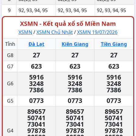
9
92, 93, 94, 95
92, 93, 94, 95
92, 93, 94, 95
XSMN - Kết quả xổ số Miền Nam
XSMN
/
XSMN Chủ Nhật
/
XSMN 19/07/2026
Tỉnh
Đà Lạt
Kiên Giang
Tiền Giang
27
27
27
G8
623
623
623
G7
5916
5916
5916
3248
3248
3248
G6
7386
7386
7386
0773
0773
0773
G5
89657
89657
89657
50741
50741
50741
73041
73041
73041
97878
97878
97878
G4