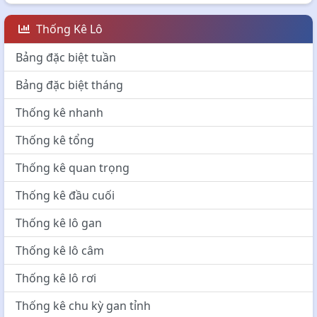
Thống Kê Lô
Bảng đặc biệt tuần
Bảng đặc biệt tháng
Thống kê nhanh
Thống kê tổng
Thống kê quan trọng
Thống kê đầu cuối
Thống kê lô gan
Thống kê lô câm
Thống kê lô rơi
Thống kê chu kỳ gan tỉnh