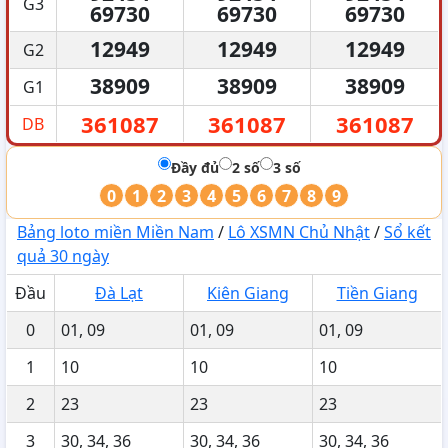
G3
69730
69730
69730
12949
12949
12949
G2
38909
38909
38909
G1
361087
361087
361087
DB
Đầy đủ
2 số
3 số
0
1
2
3
4
5
6
7
8
9
Bảng loto miền Miền Nam
/
Lô XSMN Chủ Nhật
/
Sổ kết
quả 30 ngày
Đầu
Đà Lạt
Kiên Giang
Tiền Giang
0
01, 09
01, 09
01, 09
1
10
10
10
2
23
23
23
3
30, 34, 36
30, 34, 36
30, 34, 36