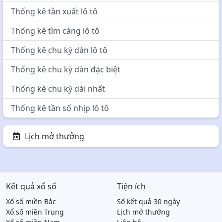
Thống kê tần xuất lô tô
Thống kê tìm càng lô tô
Thống kê chu kỳ dàn lô tô
Thống kê chu kỳ dàn đặc biệt
Thống kê chu kỳ dài nhất
Thống kê tần số nhịp lô tô
Lịch mở thưởng
Kết quả xổ số
Tiện ích
Xổ số miền Bắc
Sổ kết quả 30 ngày
Xổ số miền Trung
Lịch mở thưởng