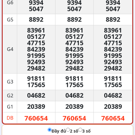
9394
9394
9394
G6
5047
5047
5047
8892
8892
8892
G5
83961
83961
83961
05127
05127
05127
47715
47715
47715
84239
84239
84239
G4
91995
91995
91995
92493
92493
92493
29482
29482
29482
91811
91811
91811
G3
17565
17565
17565
04682
04682
04682
G2
20389
20389
20389
G1
760654
760654
760654
DB
Đầy đủ
2 số
3 số