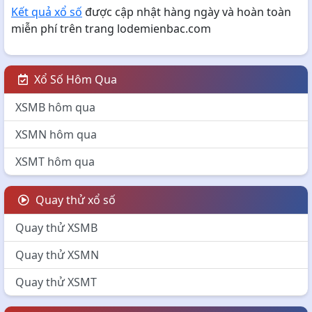
Kết quả xổ số
được cập nhật hàng ngày và hoàn toàn
miễn phí trên trang lodemienbac.com
Xổ Số Hôm Qua
XSMB hôm qua
XSMN hôm qua
XSMT hôm qua
Quay thử xổ số
Quay thử XSMB
Quay thử XSMN
Quay thử XSMT