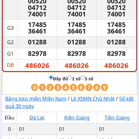
00520
00520
00520
04712
04712
04712
74001
74001
74001
17485
17485
17485
G3
36461
36461
36461
01288
01288
01288
G2
82978
82978
82978
G1
486026
486026
486026
DB
Đầy đủ
2 số
3 số
0
1
2
3
4
5
6
7
8
9
Bảng loto miền Miền Nam
/
Lô XSMN Chủ Nhật
/
Sổ kết
quả 30 ngày
Đầu
Đà Lạt
Kiên Giang
Tiền Giang
0
01
01
01