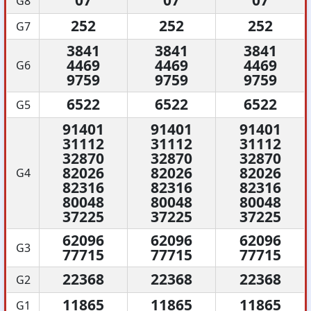
07
07
07
G8
252
252
252
G7
3841
3841
3841
4469
4469
4469
G6
9759
9759
9759
6522
6522
6522
G5
91401
91401
91401
31112
31112
31112
32870
32870
32870
82026
82026
82026
G4
82316
82316
82316
80048
80048
80048
37225
37225
37225
62096
62096
62096
G3
77715
77715
77715
22368
22368
22368
G2
11865
11865
11865
G1