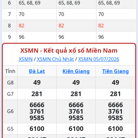
6
65, 68, 69
65, 68, 69
65, 68, 69
7
70
70
70
8
82
82
82
9
96
96
96
XSMN - Kết quả xổ số Miền Nam
XSMN
/
XSMN Chủ Nhật
/
XSMN 05/07/2026
Tỉnh
Đà Lạt
Kiên Giang
Tiền Giang
49
49
49
G8
281
281
281
G7
6666
6666
6666
3761
3761
3761
G6
9585
9585
9585
6100
6100
6100
G5