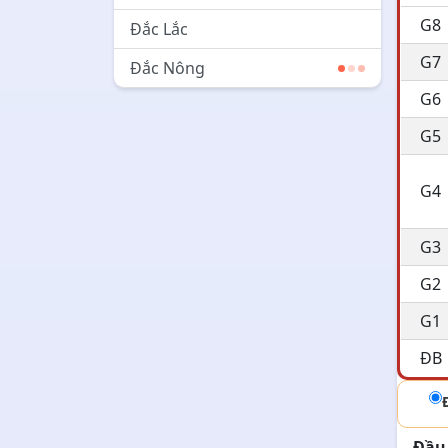
G8
Đắc Lắc
G7
Đắc Nông
G6
G5
G4
G3
G2
G1
ĐB
Đầu