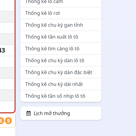
Thống kê lô câm
Thống kê lô rơi
Thống kê chu kỳ gan tỉnh
Thống kê tần xuất lô tô
Thống kê tìm càng lô tô
43
Thống kê chu kỳ dàn lô tô
Thống kê chu kỳ dàn đặc biệt
Thống kê chu kỳ dài nhất
Thống kê tần số nhịp lô tô
Lịch mở thưởng
8
9