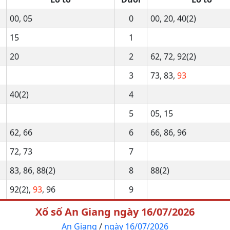
00, 05
0
00, 20, 40(2)
15
1
20
2
62, 72, 92(2)
3
73, 83,
93
40(2)
4
5
05, 15
62, 66
6
66, 86, 96
72, 73
7
83, 86, 88(2)
8
88(2)
92(2),
93
, 96
9
Xổ số An Giang ngày 16/07/2026
An Giang
/
ngày 16/07/2026