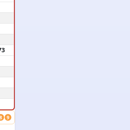
73
8
9