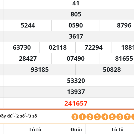
41
805
5244
0590
8796
3617
63730
02118
72294
188
28427
07490
81655
93185
50828
53320
13937
241657
Đầy đủ
2 số
3 số
0
1
2
3
4
5
6
7
Lô tô
Đuôi
Lô tô