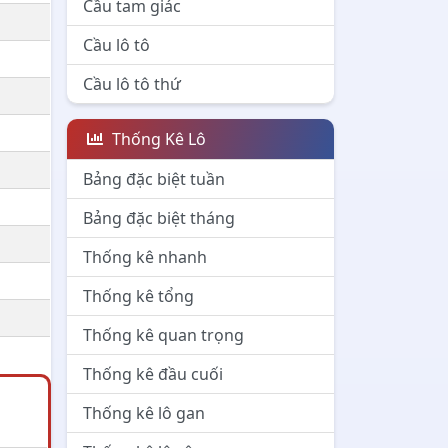
Cầu tam giác
Cầu lô tô
Cầu lô tô thứ
Thống Kê Lô
Bảng đặc biệt tuần
Bảng đặc biệt tháng
Thống kê nhanh
Thống kê tổng
Thống kê quan trọng
Thống kê đầu cuối
Thống kê lô gan