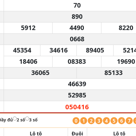
70
890
5912
4490
8220
0668
45354
34616
89405
521
18406
08383
19690
36065
85133
46639
52985
050416
Đầy đủ
2 số
3 số
0
1
2
3
4
5
6
7
Lô tô
Đuôi
Lô tô