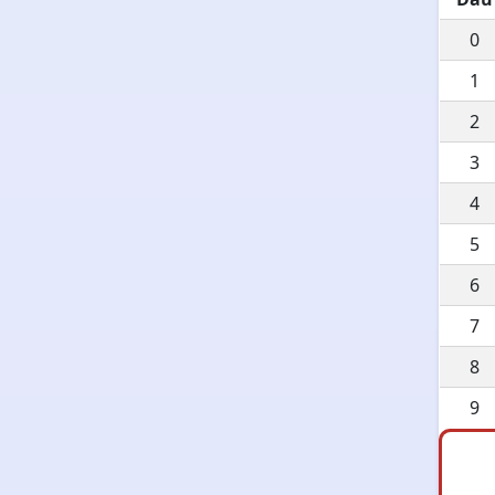
0
1
2
3
4
5
6
7
8
9