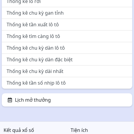
Thống kê lô rơi
Thống kê chu kỳ gan tỉnh
Thống kê tần xuất lô tô
Thống kê tìm càng lô tô
Thống kê chu kỳ dàn lô tô
Thống kê chu kỳ dàn đặc biệt
Thống kê chu kỳ dài nhất
Thống kê tần số nhịp lô tô
Lịch mở thưởng
Kết quả xổ số
Tiện ích