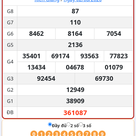
87
G8
110
G7
8462
8164
7054
G6
2136
G5
35401
69174
93563
77823
G4
13434
04678
01079
92454
69730
G3
12949
G2
38909
G1
361087
ĐB
Đầy đủ
2 số
3 số
0
1
2
3
4
5
6
7
8
9