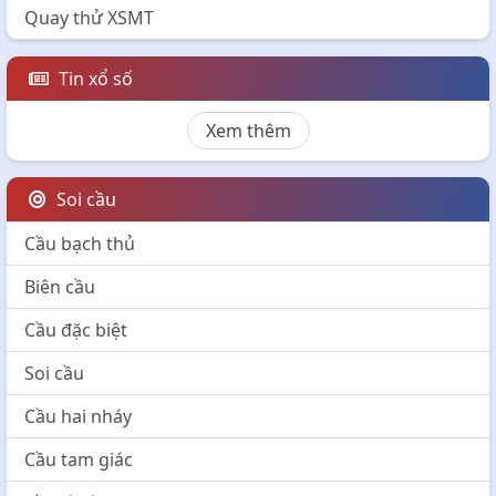
Quay thử XSMT
Tin xổ số
Xem thêm
Soi cầu
Cầu bạch thủ
Biên cầu
Cầu đặc biệt
Soi cầu
Cầu hai nháy
Cầu tam giác