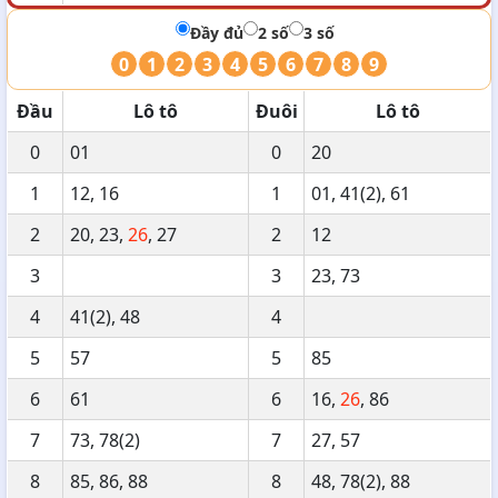
Đầy đủ
2 số
3 số
0
1
2
3
4
5
6
7
8
9
Đầu
Lô tô
Đuôi
Lô tô
0
01
0
20
1
12, 16
1
01, 41(2), 61
2
20, 23,
26
, 27
2
12
3
3
23, 73
4
41(2), 48
4
5
57
5
85
6
61
6
16,
26
, 86
7
73, 78(2)
7
27, 57
8
85, 86, 88
8
48, 78(2), 88