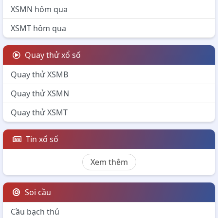
XSMN hôm qua
XSMT hôm qua
Quay thử xổ số
Quay thử XSMB
Quay thử XSMN
Quay thử XSMT
Tin xổ số
Xem thêm
Soi cầu
Cầu bạch thủ