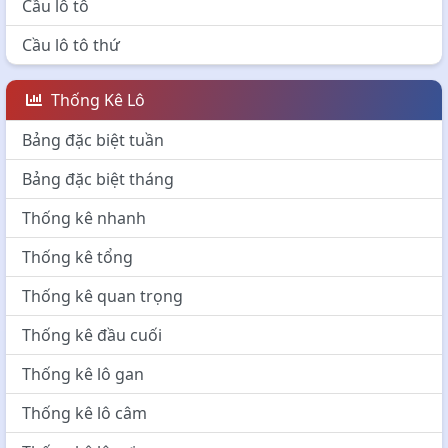
Cầu lô tô
Cầu lô tô thứ
Thống Kê Lô
Bảng đặc biệt tuần
Bảng đặc biệt tháng
Thống kê nhanh
Thống kê tổng
Thống kê quan trọng
Thống kê đầu cuối
Thống kê lô gan
Thống kê lô câm