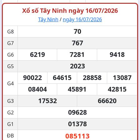
Xổ số Tây Ninh ngày 16/07/2026
Tây Ninh
/
ngày 16/07/2026
70
G8
767
G7
6219
7281
9418
G6
2023
G5
90022
64615
28858
13087
G4
08404
45891
42815
17532
66620
G3
09628
G2
01378
G1
085113
ĐB