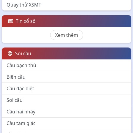
Quay thử XSMT
Tin xổ số
Xem thêm
Soi cầu
Cầu bạch thủ
Biên cầu
Cầu đặc biệt
Soi cầu
Cầu hai nháy
Cầu tam giác