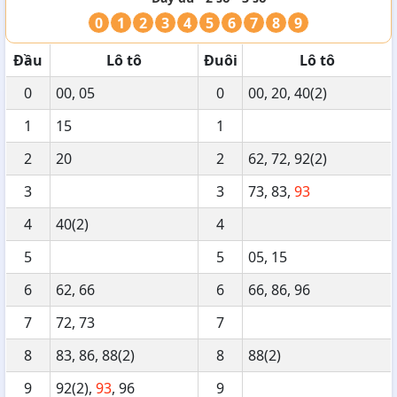
0
1
2
3
4
5
6
7
8
9
Đầu
Lô tô
Đuôi
Lô tô
0
00, 05
0
00, 20, 40(2)
1
15
1
2
20
2
62, 72, 92(2)
3
3
73, 83,
93
4
40(2)
4
5
5
05, 15
6
62, 66
6
66, 86, 96
7
72, 73
7
8
83, 86, 88(2)
8
88(2)
9
92(2),
93
, 96
9