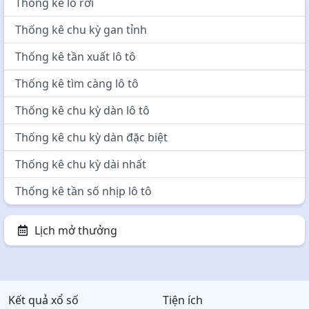
Thống kê lô rơi
Thống kê chu kỳ gan tỉnh
Thống kê tần xuất lô tô
Thống kê tìm càng lô tô
Thống kê chu kỳ dàn lô tô
Thống kê chu kỳ dàn đặc biệt
Thống kê chu kỳ dài nhất
Thống kê tần số nhịp lô tô
Lịch mở thưởng
Kết quả xổ số
Tiện ích