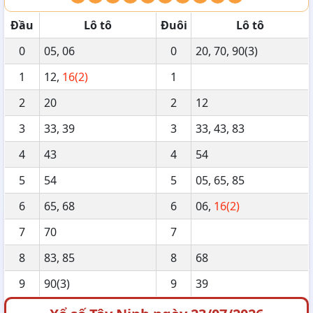
Đầu
Lô tô
Đuôi
Lô tô
0
05, 06
0
20, 70, 90(3)
1
12,
16(2)
1
2
20
2
12
3
33, 39
3
33, 43, 83
4
43
4
54
5
54
5
05, 65, 85
6
65, 68
6
06,
16(2)
7
70
7
8
83, 85
8
68
9
90(3)
9
39