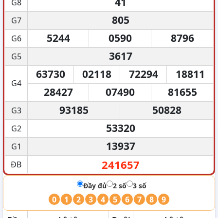
41
G8
805
G7
5244
0590
8796
G6
3617
G5
63730
02118
72294
18811
G4
28427
07490
81655
93185
50828
G3
53320
G2
13937
G1
241657
ĐB
Đầy đủ
2 số
3 số
0
1
2
3
4
5
6
7
8
9