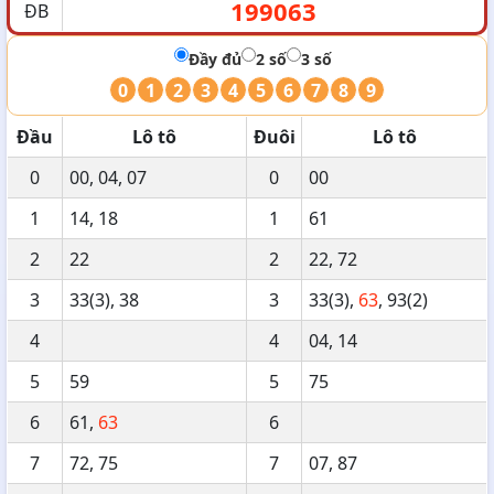
199063
ĐB
Đầy đủ
2 số
3 số
0
1
2
3
4
5
6
7
8
9
Đầu
Lô tô
Đuôi
Lô tô
0
00, 04, 07
0
00
1
14, 18
1
61
2
22
2
22, 72
3
33(3), 38
3
33(3),
63
, 93(2)
4
4
04, 14
5
59
5
75
6
61,
63
6
7
72, 75
7
07, 87