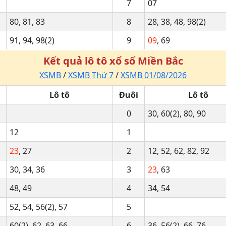
7
07
80, 81, 83
8
28, 38, 48, 98(2)
91, 94, 98(2)
9
09
, 69
Kết quả lô tô xổ số Miền Bắc
XSMB
/
XSMB Thứ 7
/
XSMB 01/08/2026
Lô tô
Đuôi
Lô tô
0
30, 60(2), 80, 90
12
1
23
, 27
2
12, 52, 62, 82, 92
30, 34, 36
3
23
, 63
48, 49
4
34, 54
52, 54, 56(2), 57
5
60(2), 62, 63, 66
6
36, 56(2), 66, 76