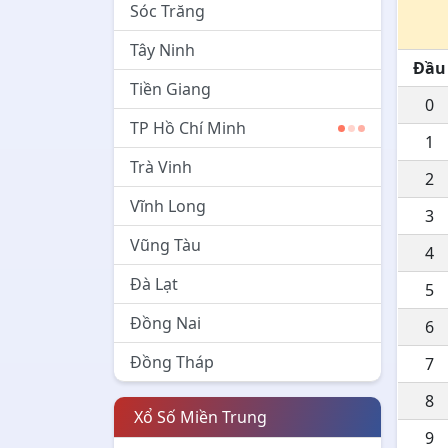
Sóc Trăng
Tây Ninh
Đầu
Tiền Giang
0
TP Hồ Chí Minh
1
Trà Vinh
2
Vĩnh Long
3
Vũng Tàu
4
Đà Lạt
5
Đồng Nai
6
Đồng Tháp
7
8
Xổ Số Miền Trung
9