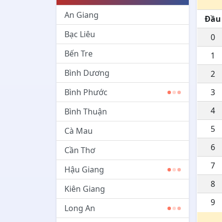
An Giang
Đầu
Bạc Liêu
0
Bến Tre
1
Bình Dương
2
Bình Phước
3
4
Bình Thuận
5
Cà Mau
6
Cần Thơ
7
Hậu Giang
8
Kiên Giang
9
Long An