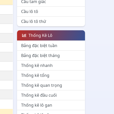
Cầu tam giác
Cầu lô tô
Cầu lô tô thứ
Thống Kê Lô
Bảng đặc biệt tuần
Bảng đặc biệt tháng
Thống kê nhanh
Thống kê tổng
Thống kê quan trọng
Thống kê đầu cuối
Thống kê lô gan