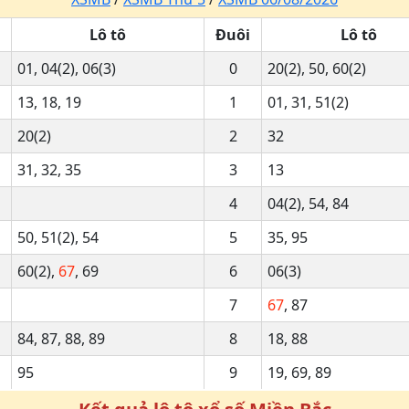
Lô tô
Đuôi
Lô tô
01, 04(2), 06(3)
0
20(2), 50, 60(2)
13, 18, 19
1
01, 31, 51(2)
20(2)
2
32
31, 32, 35
3
13
4
04(2), 54, 84
50, 51(2), 54
5
35, 95
60(2),
67
, 69
6
06(3)
7
67
, 87
84, 87, 88, 89
8
18, 88
95
9
19, 69, 89