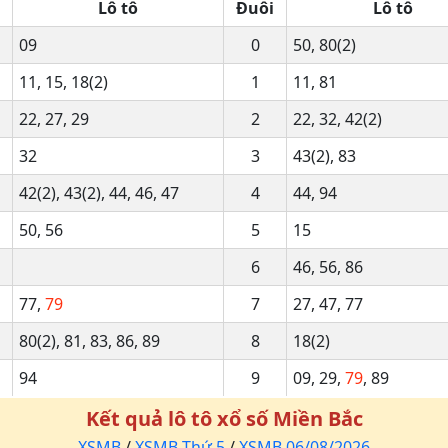
Lô tô
Đuôi
Lô tô
09
0
50, 80(2)
11, 15, 18(2)
1
11, 81
22, 27, 29
2
22, 32, 42(2)
32
3
43(2), 83
42(2), 43(2), 44, 46, 47
4
44, 94
50, 56
5
15
6
46, 56, 86
77,
79
7
27, 47, 77
80(2), 81, 83, 86, 89
8
18(2)
94
9
09, 29,
79
, 89
Kết quả lô tô xổ số Miền Bắc
XSMB
/
XSMB Thứ 5
/
XSMB 06/08/2026