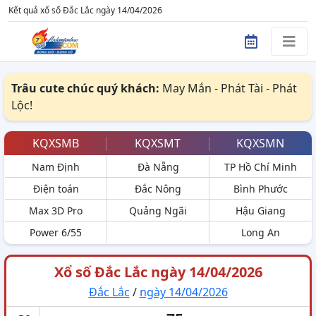
Kết quả xổ số Đắc Lắc ngày 14/04/2026
Trâu cute chúc quý khách:
May Mắn - Phát Tài - Phát
Lộc!
KQXSMB
KQXSMT
KQXSMN
Nam Định
Đà Nẵng
TP Hồ Chí Minh
Điện toán
Đắc Nông
Bình Phước
Max 3D Pro
Quảng Ngãi
Hậu Giang
Power 6/55
Long An
Xổ số Đắc Lắc ngày 14/04/2026
Đắc Lắc
/
ngày 14/04/2026