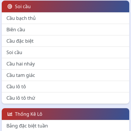
Soi cầu
Cầu bạch thủ
Biên cầu
Cầu đặc biệt
Soi cầu
Cầu hai nháy
Cầu tam giác
Cầu lô tô
Cầu lô tô thứ
Thống Kê Lô
Bảng đặc biệt tuần